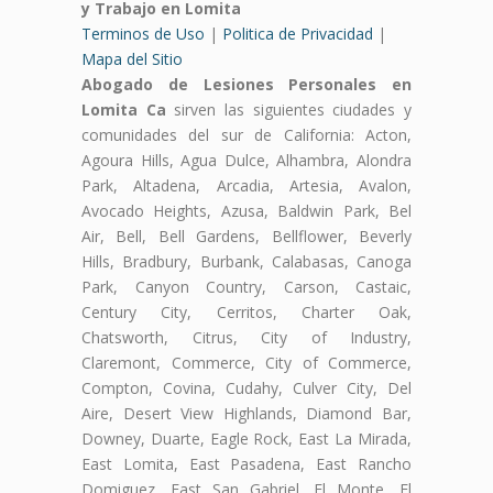
y Trabajo en Lomita
Terminos de Uso
|
Politica de Privacidad
|
Mapa del Sitio
Abogado de Lesiones Personales en
Lomita Ca
sirven las siguientes ciudades y
comunidades del sur de California: Acton,
Agoura Hills, Agua Dulce, Alhambra, Alondra
Park, Altadena, Arcadia, Artesia, Avalon,
Avocado Heights, Azusa, Baldwin Park, Bel
Air, Bell, Bell Gardens, Bellflower, Beverly
Hills, Bradbury, Burbank, Calabasas, Canoga
Park, Canyon Country, Carson, Castaic,
Century City, Cerritos, Charter Oak,
Chatsworth, Citrus, City of Industry,
Claremont, Commerce, City of Commerce,
Compton, Covina, Cudahy, Culver City, Del
Aire, Desert View Highlands, Diamond Bar,
Downey, Duarte, Eagle Rock, East La Mirada,
East Lomita, East Pasadena, East Rancho
Domiguez, East San Gabriel, El Monte, El