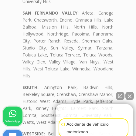
University Hills
SAN FERNANDO VALLEY:
Arleta, Canoga
Park, Chatsworth, Encino, Granada Hills, Lake
Balboa, Mission Hills, North Hills, North
Hollywood, Northridge, Pacoima, Panorama
City, Porter Ranch, Reseda, Sherman Oaks,
Studio City, Sun Valley, Sylmar, Tarzana,
Toluca Lake, Toluca Terrace, Toluca Woods,
Valley Glen, Valley Village, Van Nuys, West
Hills, West Toluca Lake, Winnetka, Woodland
Hills
SOUTH:
Arlington Park, Baldwin Hills,
Berkeley Square, Crenshaw, Crenshaw Manor,
Historic West Adams, Hyde Park, Jefferson
Park, Kinney Heights, Leimert Park, South
👋🏼¿Cómo puedo ayudarte?
Lomita, Southeast Lomita, University Park,
Watts, West Adams, West Adams Terrace
WhatsApp
Accidente de vehículo
motorizado
WESTSIDE:
Bel Air, Beverly Crest, Beverly