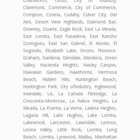
Chatsworth, Citrus, City of Industry,
Claremont, Commerce, City of Commerce,
Compton, Covina, Cudahy, Culver City, Del
Aire, Desert View Highlands, Diamond Bar,
Downey, Duarte, Eagle Rock, East La Mirada,
East Lomita, East Pasadena, East Rancho
Domiguez, East San Gabriel, El Monte, El
Segundo, Elizabeth Lake, Encino, Florence-
Graham, Gardena, Glendale, Glendora, Green
Valley, Hacienda Heights, Hasley Canyon,
Hawaiian Gardens, Hawthorne, Hermosa
Beach, Hidden Hills, Huntington Beach,
Huntington Park, City ofIndustry, Inglewood,
Irwindale, LA, La Cañada Flintridge, La
Crescenta-Montrose, La Habra Heights, La
Mirada, La Puente, La Verne, Ladera Heights,
Laguna Hill, Lake Hughes, Lake Lomita,
Lakewood, Lancaster, Lawndale, Lennox,
Leona Valley, Little Rock, Lomita, Long
Beach, Lomita, Lynwood, Malibu, Manhattan